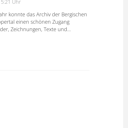
15:21 Uhr
ahr konnte das Archiv der Bergischen
ppertal einen schönen Zugang
ilder, Zeichnungen, Texte und…
nneliese Bollengraben-Hülsenbeck"