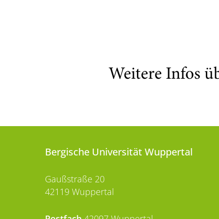
Weitere Infos ü
Bergische Universität Wuppertal
Gaußstraße 20
42119 Wuppertal
Postfach
42097 Wuppertal