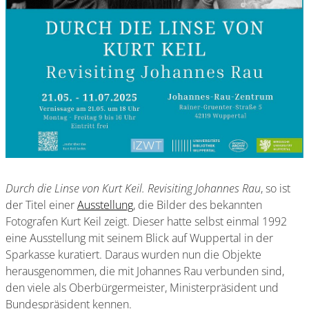
Durch die Linse von Kurt Keil. Revisiting Johannes Rau
, so ist
der Titel einer
Ausstellung
, die Bilder des bekannten
Fotografen Kurt Keil zeigt. Dieser hatte selbst einmal 1992
eine Ausstellung mit seinem Blick auf Wuppertal in der
Sparkasse kuratiert. Daraus wurden nun die Objekte
herausgenommen, die mit Johannes Rau verbunden sind,
den viele als Oberbürgermeister, Ministerpräsident und
Bundespräsident kennen.