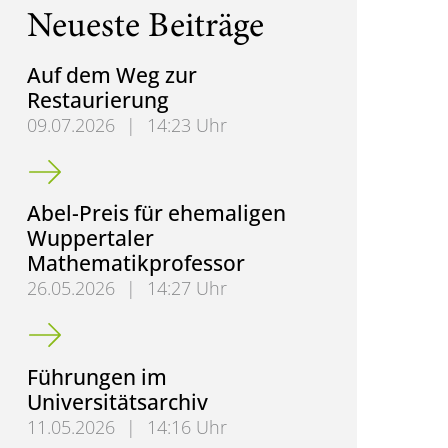
Neueste Beiträge
Auf dem Weg zur
Restaurierung
09.07.2026
|
14:23 Uhr
Auf dem Weg zur Restaurierung
Abel-Preis für ehemaligen
Wuppertaler
Mathematikprofessor
26.05.2026
|
14:27 Uhr
Abel-Preis für ehemaligen Wuppertaler Mathematik
Führungen im
Universitätsarchiv
11.05.2026
|
14:16 Uhr