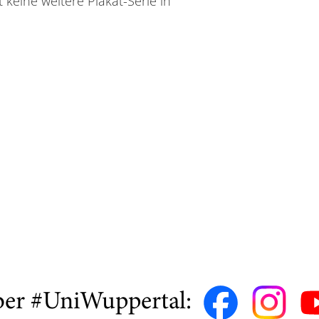
 keine weitere Plakat-Serie in
ber #UniWuppertal: